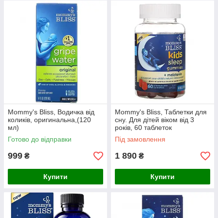
незмінною: допомагати мамам по всьому світу,
створюючи ефективні, перевірені продукти, які
включають в себе кращі інгредієнти з усього
світу. Mommy's Bliss спеціалізується на
виробництві дитячої водички від коліків
високої якості, яка не один рік залишається
фаворитом батьків малюків по всьому світу.
Mommy's Bliss, Водичка від
Mommy's Bliss, Таблетки для
коликів, оригинальна,(120
сну. Для дітей віком від 3
мл)
років, 60 таблеток
Готово до відправки
Під замовлення
999
1 890
₴
₴
Купити
Купити