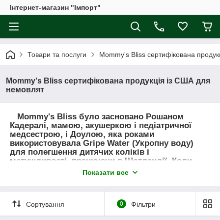
Інтернет-магазин "Імпорт"
Товари та послуги
Mommy's Bliss сертифікована продук
Mommy's Bliss сертифікована продукція із США для
немовлят
Mommy's Bliss було засновано Рошаном
Кадералі, мамою, акушеркою і педіатричної
медсестрою, і Доулою, яка роками
використовувала Gripe Water (Укропну воду)
для полегшення дитячих коліків і
метушливості, працюючи в Шотландії. Коли
вона переїхала в США, вона була здивована, що
Показати все
«чарівна» формула Gripe Water, на яку вона
спиралася, ще не була тут доступна. Тому вона
вирішила створити Gripe Water.
Сортування
0
Фільтри
Таким чином з'явився бренд Mommy's Bliss. У
міру того як компанія росла, місія залишалася