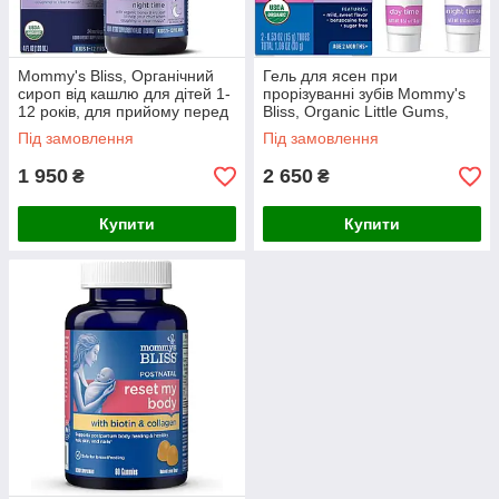
Mommy's Bliss, Органічний
Гель для ясен при
сироп від кашлю для дітей 1-
прорізуванні зубів Mommy's
12 років, для прийому перед
Bliss, Organic Little Gums,
сном, 120 мл
набір для дня та ночі, дітям
Під замовлення
Під замовлення
від 2 міс.
1 950
2 650
₴
₴
Купити
Купити