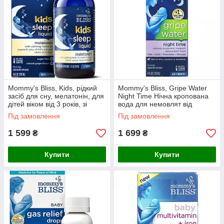
Mommy's Bliss, Kids, рідкий
Mommy's Bliss, Gripe Water
засіб для сну, мелатонін, для
Night Time Нічна кропована
дітей віком від 3 років, зі
вода для немовлят від
смаком винограду, 120 мл
кольків, 120 мл
Під замовлення
Під замовлення
1 599
1 699
₴
₴
Купити
Купити