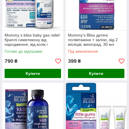
Mommy s bliss baby gas relief
Mommy's Bliss дитячі
Краплі симетикону від
полівітаміни + залізо, від 2
народження, від колік і
місяців, виноград, 30 мл
газоутворення 30 мл
Готово до відправки
Під замовлення
790
399
₴
₴
Купити
Купити