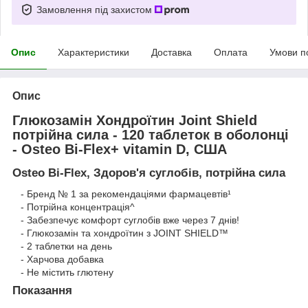
Замовлення під захистом
Опис
Характеристики
Доставка
Оплата
Умови п
Опис
Глюкозамін Хондроїтин Joint Shield
потрійна сила - 120 таблеток в оболонці
- Osteo Bi-Flex+ vitamin D, США
Osteo Bi-Flex, Здоров'я суглобів, потрійна сила
- Бренд № 1 за рекомендаціями фармацевтів¹
- Потрійна концентрація^
- Забезпечує комфорт суглобів вже через 7 днів!
- Глюкозамін та хондроїтин з JOINT SHIELD™
- 2 таблетки на день
- Харчова добавка
- Не містить глютену
Показання