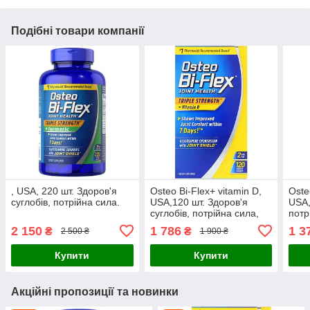
Подібні товари компанії
, USA, 220 шт. Здоров'я
Osteo Bi-Flex+ vitamin D,
Oste
суглобів, потрійна сила.
USA,120 шт. Здоров'я
USA,
суглобів, потрійна сила,
потр
2 150
1 786
1 3
₴
₴
2 500 ₴
1 900 ₴
Купити
Купити
Акційні пропозиції та новинки