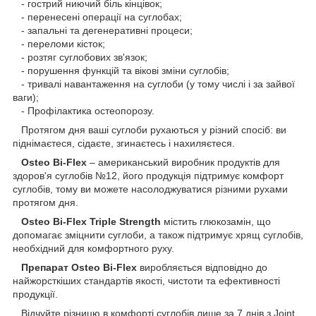
- гострий ниючий біль кінцівок;
- перенесені операції на суглобах;
- запальні та дегенеративні процеси;
- переломи кісток;
- розтяг суглобових зв'язок;
- порушення функцій та вікові зміни суглобів;
- тривалі навантаження на суглоби (у тому числі і за зайвої
ваги);
- Профілактика остеопорозу.
Протягом дня ваші суглоби рухаються у різний спосіб: ви
піднімаєтеся, сідаєте, згинаєтесь і нахиляєтеся.
Osteo Bi-Flex
– американський виробник продуктів для
здоров'я суглобів №12, його продукція підтримує комфорт
суглобів, тому ви можете насолоджуватися різними рухами
протягом дня.
Osteo Bi-Flex Triple Strength
містить глюкозамін, що
допомагає зміцнити суглоби, а також підтримує хрящ суглобів,
необхідний для комфортного руху.
Препарат Osteo Bi-Flex
виробляється відповідно до
найжорсткіших стандартів якості, чистоти та ефективності
продукції.
Відчуйте різницю в комфорті суглобів лише за 7 днів з Joint