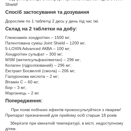
Shield!
Спосіб застосування та дозування
Дорослим по 1 таблетці 2 десь у день під час їжі.
Склад на 2 таблетки на добу:
Глюкозамін хондроїтин – 1500 мг;
Патентована суміш Joint Shield – 1200 мг;
5-LOXIN Advanced АКВА – 100 мг;
Хондроїтин сульфат – 300 мг;
MSM (метилсульфанілметан) – 296 мг;
Колаген (гідролізований) – 296 мг;
Екстракт Босвеллії (смола) – 206 мг;
Гіалуронова кислота – 2 мг;
Вітамін С – 60 мг;
Бор – 3 мг;
Марганець – 2 мг.
Попередження:
При появі побічних ефектів проконсультуйтеся з лікарем!
Препарат призначений для прийому осіб старше 18 років.
Зберігати при кімнатній температурі, в місті, недоступному
дітям.