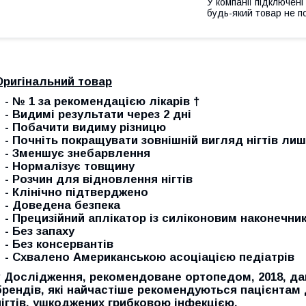
У компанії підключені
будь-який товар не п
Оригінальний товар
- № 1 за рекомендацією лікарів †
- Видимі результати через 2 дні
- Побачити видиму різницю
- Почніть покращувати зовнішній вигляд нігтів лише
- Зменшує знебарвлення
- Нормалізує товщину
- Розчин для відновлення нігтів
- Клінічно підтверджено
- Доведена безпека
- Прецизійний аплікатор із силіконовим наконечни
- Без запаху
- Без консервантів
- Схвалено Американською асоціацією педіатрів
† Дослідження, рекомендоване ортопедом, 2018, дані
брендів, які найчастіше рекомендуються пацієнтам
нігтів, ушкоджених грибковою інфекцією.