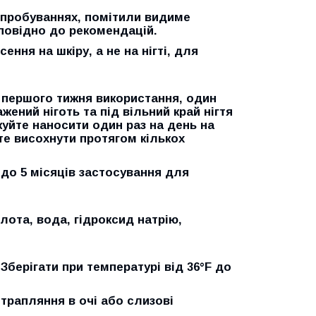
випробуваннях, помітили видиме
дповідно до рекомендацій.
сення на шкіру, а не на нігті, для
 першого тижня використання, один
жений ніготь та під вільний край нігтя
жуйте наносити один раз на день на
те висохнути протягом кількох
 до 5 місяців застосування для
ота, вода, гідроксид натрію,
берігати при температурі від 36°F до
трапляння в очі або слизові