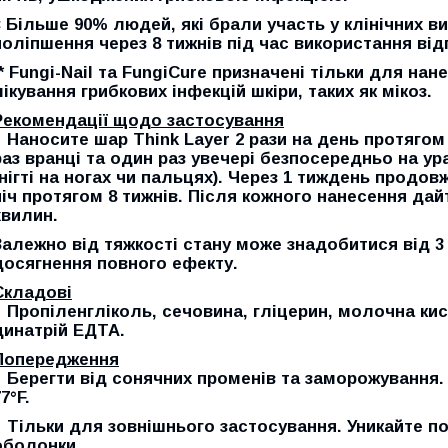
‡ Більше 90% людей, які брали участь у клінічних 
поліпшення через 8 тижнів під час використання ві
** Fungi-Nail та FungiCure призначені тільки для нане
лікування грибкових інфекцій шкіри, таких як мікоз.
Рекомендації щодо застосування
Наносите шар Think Layer 2 рази на день протягом
раз вранці та один раз увечері безпосередньо на ура
(нігті на ногах чи пальцях). Через 1 тиждень продов
ніч протягом 8 тижнів. Після кожного нанесення дай
хвилин.
Залежно від тяжкості стану може знадобитися від 3
досягнення повного ефекту.
Складові
Пропіленгліколь, сечовина, гліцерин, молочна кисл
динатрій ЕДТА.
Попередження
Берегти від сонячних променів та заморожування. З
7°F.
Тільки для зовнішнього застосування. Уникайте по
оболонки.