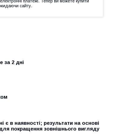
 електронні платежі. Тепер ви можете купити
окидаючи сайту.
 за 2 дні
ком
 є в наявності; результати на основі
 для покращення зовнішнього вигляду