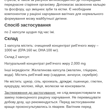
передчасне старіння організму. Допомагає засвоєнню кальцію
та фосфору, що зміцнює зуби та кістки. Є необхідним
компонентом у раціоні харчування вагітних для нормального
формування мозку майбутньої дитини.
Спосіб застосування
по 2 капсули щодня під час їжі.
Склад
1 капсула містить: очищений концентрат риб'ячого жиру –
1000 мг (EPA 160 мг, DHA 100 мг).
Склад 2 капсул:
Натуральний концентрат риб'ячого жиру 2,000 mg
Інші інгредієнти: Желатинова капсула (желатин, гліцерин,
вода). Містить риб'ячий жир (сардини, анчоуси, скумбрія).
Не містить: цукор, сіль, крохмаль, дріжджі, пшеницю, глютен,
кукурудзу, молоко, яйця, молюски чи консерванти.
Застереження до застосування:
не слід використовувати як
заміну повноцінного раціону харчування. Не перевищувати
добову дозу, що рекомендується. Перед застосуванням
краще проконсультуватись із лікарем. Вагітним перед