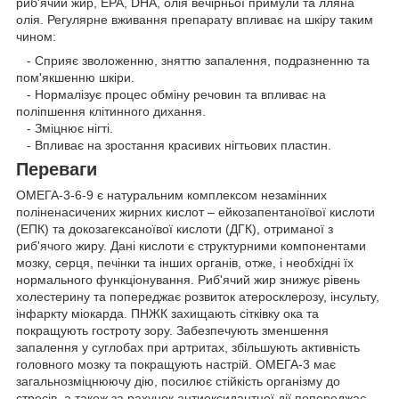
риб'ячий жир, EPA, DHA, олія вечірньої примули та лляна
олія. Регулярне вживання препарату впливає на шкіру таким
чином:
- Сприяє зволоженню, зняттю запалення, подразненню та
пом'якшенню шкіри.
- Нормалізує процес обміну речовин та впливає на
поліпшення клітинного дихання.
- Зміцнює нігті.
- Впливає на зростання красивих нігтьових пластин.
Переваги
ОМЕГА-3-6-9 є натуральним комплексом незамінних
поліненасичених жирних кислот – ейкозапентаноївої кислоти
(ЕПК) та докозагексаноївої кислоти (ДГК), отриманої з
риб'ячого жиру. Дані кислоти є структурними компонентами
мозку, серця, печінки та інших органів, отже, і необхідні їх
нормального функціонування. Риб'ячий жир знижує рівень
холестерину та попереджає розвиток атеросклерозу, інсульту,
інфаркту міокарда. ПНЖК захищають сітківку ока та
покращують гостроту зору. Забезпечують зменшення
запалення у суглобах при артритах, збільшують активність
головного мозку та покращують настрій. ОМЕГА-3 має
загальнозміцнюючу дію, посилює стійкість організму до
стресів, а також за рахунок антиоксидантної дії попереджає