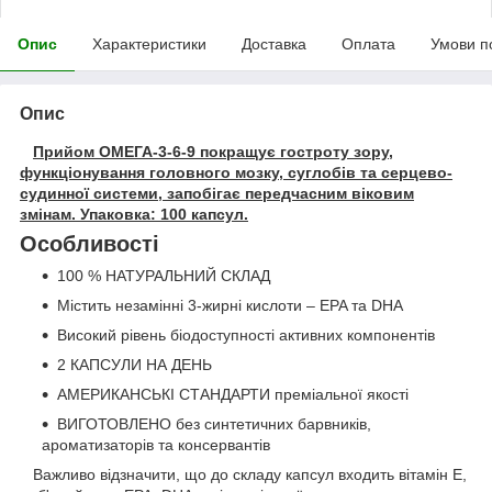
Опис
Характеристики
Доставка
Оплата
Умови п
Опис
Прийом ОМЕГА-3-6-9 покращує гостроту зору,
функціонування головного мозку, суглобів та серцево-
судинної системи, запобігає передчасним віковим
змінам. Упаковка: 100 капсул.
Особливості
100 % НАТУРАЛЬНИЙ СКЛАД
Містить незамінні 3-жирні кислоти – EPA та DHA
Високий рівень біодоступності активних компонентів
2 КАПСУЛИ НА ДЕНЬ
АМЕРИКАНСЬКІ СТАНДАРТИ преміальної якості
ВИГОТОВЛЕНО без синтетичних барвників,
ароматизаторів та консервантів
Важливо відзначити, що до складу капсул входить вітамін Е,