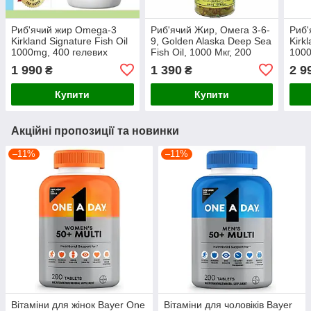
Риб'ячий жир Omega-3
Риб'ячий Жир, Омега 3-6-
Риб'
Kirkland Signature Fish Oil
9, Golden Alaska Deep Sea
Kirk
1000mg, 400 гелевих
Fish Oil, 1000 Мкг, 200
1000
капсул, США
капсул
капс
1 990
1 390
2 9
₴
₴
Купити
Купити
Акційні пропозиції та новинки
–11%
–11%
Вітаміни для жінок Bayer One
Вітаміни для чоловіків Bayer