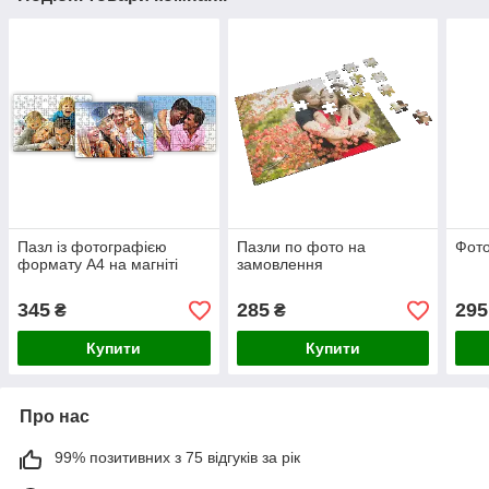
Пазл із фотографією
Пазли по фото на
Фото
формату А4 на магніті
замовлення
345
285
295
₴
₴
Купити
Купити
Про нас
99% позитивних з 75 відгуків за рік