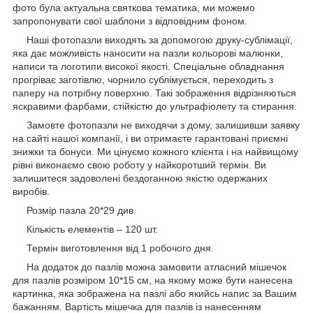
фото була актуальна святкова тематика, ми можемо
запропонувати свої шаблони з відповідним фоном.
Наші фотопазли виходять за допомогою друку-сублімації,
яка дає можливість наносити на пазли кольорові малюнки,
написи та логотипи високої якості. Спеціальне обладнання
прогріває заготівлю, чорнило сублімується, переходить з
паперу на потрібну поверхню. Такі зображення відрізняються
яскравими фарбами, стійкістю до ультрафіолету та стирання.
Замовте фотопазли не виходячи з дому, залишивши заявку
на сайті нашої компанії, і ви отримаєте гарантовані приємні
знижки та бонуси. Ми цінуємо кожного клієнта і на найвищому
рівні виконаємо свою роботу у найкоротший термін. Ви
залишитеся задоволені бездоганною якістю одержаних
виробів.
Розмір пазла 20*29 див.
Кількість елементів – 120 шт.
Термін виготовлення від 1 робочого дня.
На додаток до пазлів можна замовити атласний мішечок
для пазлів розміром 10*15 см, на якому може бути нанесена
картинка, яка зображена на пазлі або якийсь напис за Вашим
бажанням. Вартість мішечка для пазлів із нанесенням