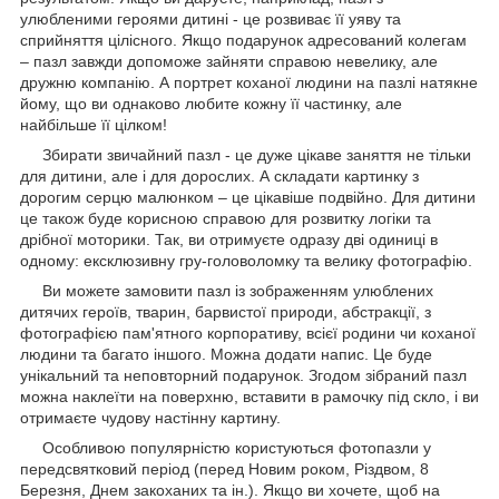
улюбленими героями дитині - це розвиває її уяву та
сприйняття цілісного. Якщо подарунок адресований колегам
– пазл завжди допоможе зайняти справою невелику, але
дружню компанію. А портрет коханої людини на пазлі натякне
йому, що ви однаково любите кожну її частинку, але
найбільше її цілком!
Збирати звичайний пазл - це дуже цікаве заняття не тільки
для дитини, але і для дорослих. А складати картинку з
дорогим серцю малюнком – це цікавіше подвійно. Для дитини
це також буде корисною справою для розвитку логіки та
дрібної моторики. Так, ви отримуєте одразу дві одиниці в
одному: ексклюзивну гру-головоломку та велику фотографію.
Ви можете замовити пазл із зображенням улюблених
дитячих героїв, тварин, барвистої природи, абстракції, з
фотографією пам'ятного корпоративу, всієї родини чи коханої
людини та багато іншого. Можна додати напис. Це буде
унікальний та неповторний подарунок. Згодом зібраний пазл
можна наклеїти на поверхню, вставити в рамочку під скло, і ви
отримаєте чудову настінну картину.
Особливою популярністю користуються фотопазли у
передсвятковий період (перед Новим роком, Різдвом, 8
Березня, Днем закоханих та ін.). Якщо ви хочете, щоб на