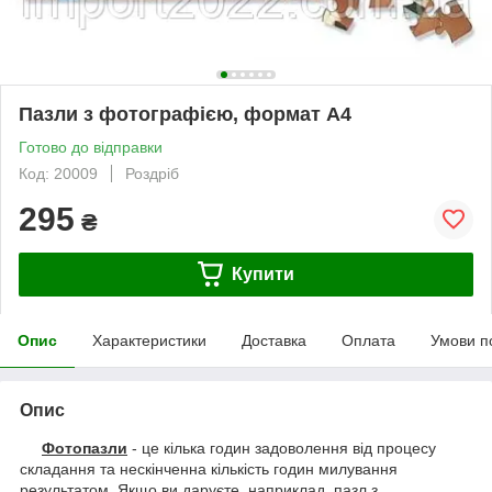
Пазли з фотографією, формат А4
Готово до відправки
Код: 20009
Роздріб
295
₴
Купити
Опис
Характеристики
Доставка
Оплата
Умови п
Опис
Фотопазли
- це кілька годин задоволення від процесу
складання та нескінченна кількість годин милування
результатом. Якщо ви даруєте, наприклад, пазл з