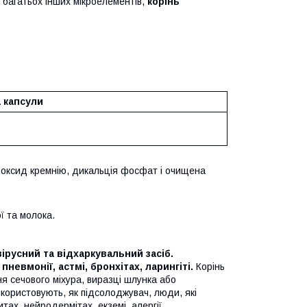
 багатьох інших мікроелементів,
корінь
 капсули
діоксид кремнію, дикальція фосфат і очищена
ї та молока.
русний та відхаркувальний засіб.
евмонії, астмі, бронхітах, ларингіті.
Корінь
я сечового міхура, виразці шлунка або
користовують, як підсолоджувач, люди, які
ах, нейродермітах, екземі, алергії.