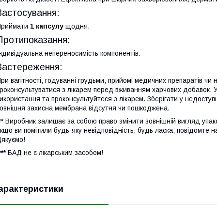
Застосування:
Приймати
1 капсулу
щодня.
Протипоказання:
ндивідуальна непереносимість компонентів.
Застереження:
ри вагітності, годуванні грудьми, прийомі медичних препаратів чи
роконсультуватися з лікарем перед вживанням харчових добавок. У 
икористання та проконсультуйтеся з лікарем. Зберігати у недоступ
овнішня захисна мембрана відсутня чи пошкоджена.
**
Виробник залишає за собою право змінити зовнішній вигляд упак
кщо ви помітили будь-яку невідповідність, будь ласка, повідомте н
якуємо!
***
БАД не є лікарським засобом!
арактеристики