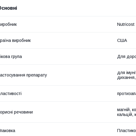
Основні
иробник
Nutricost
раїна виробник
США
ікова група
Для дор
для імуні
астосування препарату
дихання,
ластивості
протизап
магній, к
орисні речовини
кальцій, 
паковка
Пластико