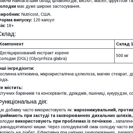
аючи найбагатший склад флавоноїдів, кислот, масел, фруктози та
солодки
має дуже широке застосування.
Виробник:
Nutricost, США.
Форма випуску:
120 капсул
ік:
18+
Склад:
Компонент
Склад 1
Дегліциризований екстракт кореня
500 мг
солодки (DGL) (Glycyrrhiza glabra)
нші інгредієнти:
ослинна клітковина, мікрокристалічна целюлоза, магнію стеарат, 
ода.
е містить:
тучних барвників та консервантів, дріжджів, пшениці, кукурудзи, со
Функціональна дія:
ю добавку часто використовують як:
жарознижувальний, противі
риймають при застуді та захворюваннях дихальних шляхів, пн
солодки
використовують при проблемах із печінкою
, запаленн
ванадцятипалої кишки. Через солодкуватий смак солодку часто ви
воріють на діабет. Ефективна при шкірних захворюваннях, дерматит