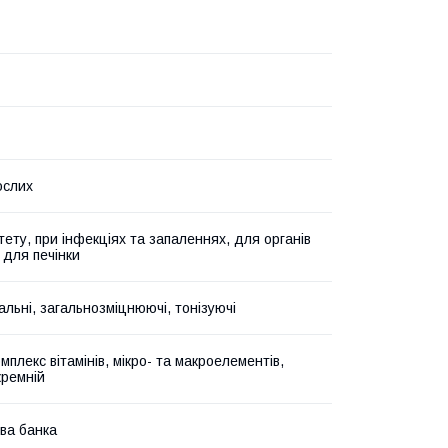
ослих
тету, при інфекціях та запаленнях, для органів
 для печінки
альні, загальнозміцнюючі, тонізуючі
омплекс вітамінів, мікро- та макроелементів,
кремній
ва банка