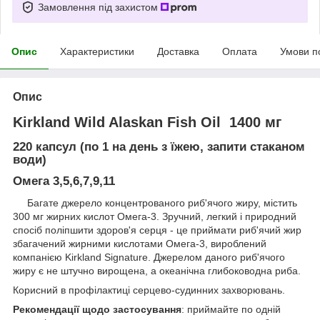
Замовлення під захистом
Опис
Характеристики
Доставка
Оплата
Умови п
Опис
Kirkland Wild Alaskan Fish Oil 1400 мг
220 капсул (по 1 на день з їжею, запити стаканом
води)
Омега 3,5,6,7,9,11
Багате джерело концентрованого риб'ячого жиру, містить
300 мг жирних кислот Омега-3. Зручний, легкий і природний
спосіб поліпшити здоров'я серця - це приймати риб'ячий жир
збагачений жирними кислотами Омега-3, вироблений
компанією Kirkland Signature. Джерелом даного риб'ячого
жиру є не штучно вирощена, а океанічна глибоководна риба.
Корисний в профілактиці серцево-судинних захворювань.
Рекомендації щодо застосування
: приймайте по одній