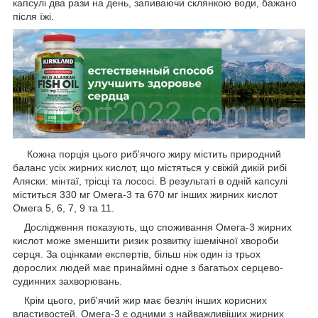
капсулі два рази на день, запиваючи склянкою води, бажано
після їжі.
Кожна порція цього риб'ячого жиру містить природний
баланс усіх жирних кислот, що містяться у свіжій дикій рибі
Аляски: мінтаї, трісці та лососі. В результаті в одній капсулі
міститься 330 мг Омега-3 та 670 мг інших жирних кислот
Омега 5, 6, 7, 9 та 11.
Дослідження показують, що споживання Омега-3 жирних
кислот може зменшити ризик розвитку ішемічної хвороби
серця. За оцінками експертів, більш ніж один із трьох
дорослих людей має принаймні одне з багатьох серцево-
судинних захворювань.
Крім цього, риб'ячий жир має безліч інших корисних
властивостей. Омега-3 є одними з найважливіших жирних