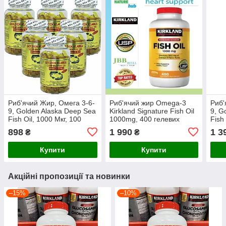
Риб'ячий Жир, Омега 3-6-
Риб'ячий жир Omega-3
Риб'
9, Golden Alaska Deep Sea
Kirkland Signature Fish Oil
9, G
Fish Oil, 1000 Мкг, 100
1000mg, 400 гелевих
Fish
капсул
капсул, США
капс
898
1 990
1 3
₴
₴
Купити
Купити
Акційні пропозиції та новинки
–15%
–10%