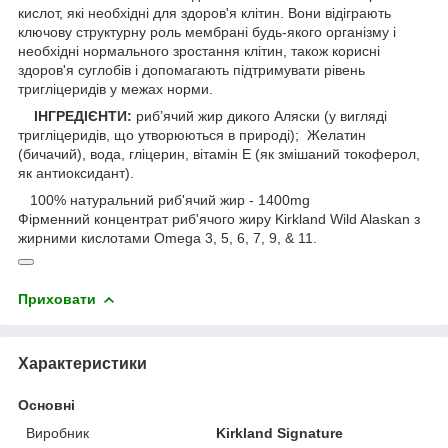
кислот, які необхідні для здоров'я клітин. Вони відіграють
ключову структурну роль мембрані будь-якого організму і
необхідні нормального зростання клітин, також корисні
здоров'я суглобів і допомагають підтримувати рівень
тригліцеридів у межах норми.
ІНГРЕДІЄНТИ:
риб’ячий жир дикого Аляски (у вигляді
тригліцеридів, що утворюються в природі); Желатин
(бичачий), вода, гліцерин, вітамін Е (як змішаний токоферол,
як антиоксидант).
100% натуральний риб'ячий жир - 1400mg
Фірменний концентрат риб'ячого жиру Kirkland Wild Alaskan з
жирними кислотами Omega 3, 5, 6, 7, 9, & 11.
Приховати
Характеристики
Основні
Виробник
Kirkland Signature