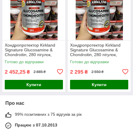
Хондропротектор Kirkland
Хондропротектор Kirkland
Signature Glucosamine &
Signature Glucosamine &
Chondroitin, 280 пігулок,
Chondroitin, 280 пігулок,
глюкозамін з хондроїтином
глюкозамін з хондроїтино
Готово до відправки
Готово до відправки
2 452,25
2 295
₴
₴
2 885 ₴
2 550 ₴
Купити
Купити
Про нас
99% позитивних з 75 відгуків за рік
Працює з 07.10.2013